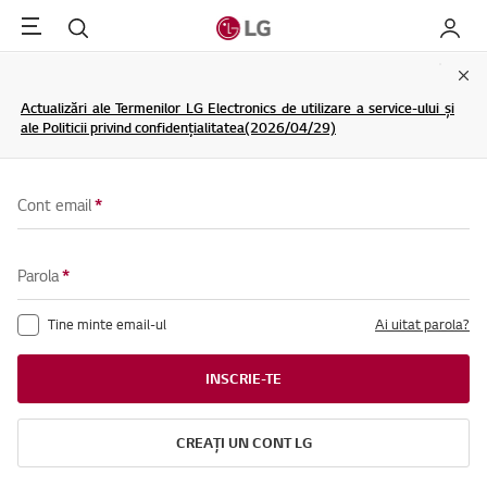
Menu
Cautare
My LG
Clo
Actualizări ale Termenilor LG Electronics de utilizare a service-ului și
ale Politicii privind confidențialitatea(2026/04/29)
Cont email
*
Parola
*
Tine minte email-ul
Ai uitat parola?
INSCRIE-TE
CREAȚI UN CONT LG